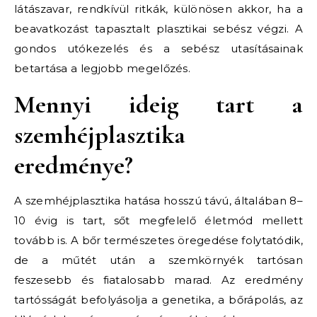
látászavar, rendkívül ritkák, különösen akkor, ha a
beavatkozást tapasztalt plasztikai sebész végzi. A
gondos utókezelés és a sebész utasításainak
betartása a legjobb megelőzés.
Mennyi ideig tart a
szemhéjplasztika
eredménye?
A szemhéjplasztika hatása hosszú távú, általában 8–
10 évig is tart, sőt megfelelő életmód mellett
tovább is. A bőr természetes öregedése folytatódik,
de a műtét után a szemkörnyék tartósan
feszesebb és fiatalosabb marad. Az eredmény
tartósságát befolyásolja a genetika, a bőrápolás, az