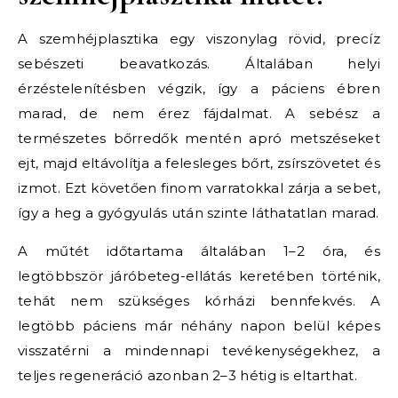
A szemhéjplasztika egy viszonylag rövid, precíz
sebészeti beavatkozás. Általában helyi
érzéstelenítésben végzik, így a páciens ébren
marad, de nem érez fájdalmat. A sebész a
természetes bőrredők mentén apró metszéseket
ejt, majd eltávolítja a felesleges bőrt, zsírszövetet és
izmot. Ezt követően finom varratokkal zárja a sebet,
így a heg a gyógyulás után szinte láthatatlan marad.
A műtét időtartama általában 1–2 óra, és
legtöbbször járóbeteg-ellátás keretében történik,
tehát nem szükséges kórházi bennfekvés. A
legtöbb páciens már néhány napon belül képes
visszatérni a mindennapi tevékenységekhez, a
teljes regeneráció azonban 2–3 hétig is eltarthat.